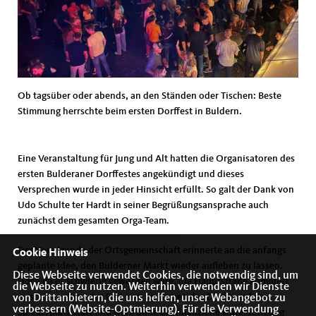
Ob tagsüber oder abends, an den Ständen oder Tischen: Beste
Stimmung herrschte beim ersten Dorffest in Buldern.
Eine Veranstaltung für Jung und Alt hatten die Organisatoren des
ersten Bulderaner Dorffestes angekündigt und dieses
Versprechen wurde in jeder Hinsicht erfüllt. So galt der Dank von
Udo Schulte ter Hardt in seiner Begrüßungsansprache auch
zunächst dem gesamten Orga-Team.
Der Vorsitzende der Ortsgemeinschaft erinnerte an die anfangs
Cookie Hinweis
geplante Idee, den Bulderner Markt wieder aufleben zu lassen.
Diese Webseite verwendet Cookies, die notwendig sind, um
Doch da es schwierig geworden wäre, die Hauptstraße komplett
die Webseite zu nutzen. Weiterhin verwenden wir Dienste
zu sperren, fand das Fest nun im Herzen des Dorfes auf dem
von Drittanbietern, die uns helfen, unser Webangebot zu
verbessern (Website-Optmierung). Für die Verwendung
Spiekerplatz statt und wäre ohne die finanzielle Unterstützung