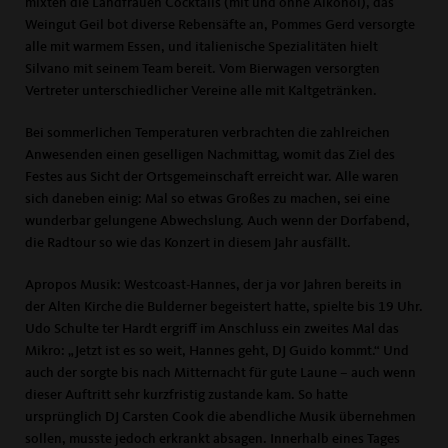
mixten die Landfrauen Cocktails (mit und ohne Alkohol), das
Weingut Geil bot diverse Rebensäfte an, Pommes Gerd versorgte
alle mit warmem Essen, und italienische Spezialitäten hielt
Silvano mit seinem Team bereit. Vom Bierwagen versorgten
Vertreter unterschiedlicher Vereine alle mit Kaltgetränken.
Bei sommerlichen Temperaturen verbrachten die zahlreichen
Anwesenden einen geselligen Nachmittag, womit das Ziel des
Festes aus Sicht der Ortsgemeinschaft erreicht war. Alle waren
sich daneben einig: Mal so etwas Großes zu machen, sei eine
wunderbar gelungene Abwechslung. Auch wenn der Dorfabend,
die Radtour so wie das Konzert in diesem Jahr ausfällt.
Apropos Musik: Westcoast-Hannes, der ja vor Jahren bereits in
der Alten Kirche die Bulderner begeistert hatte, spielte bis 19 Uhr.
Udo Schulte ter Hardt ergriff im Anschluss ein zweites Mal das
Mikro: „Jetzt ist es so weit, Hannes geht, DJ Guido kommt.“ Und
auch der sorgte bis nach Mitternacht für gute Laune – auch wenn
dieser Auftritt sehr kurzfristig zustande kam. So hatte
ursprünglich DJ Carsten Cook die abendliche Musik übernehmen
sollen, musste jedoch erkrankt absagen. Innerhalb eines Tages