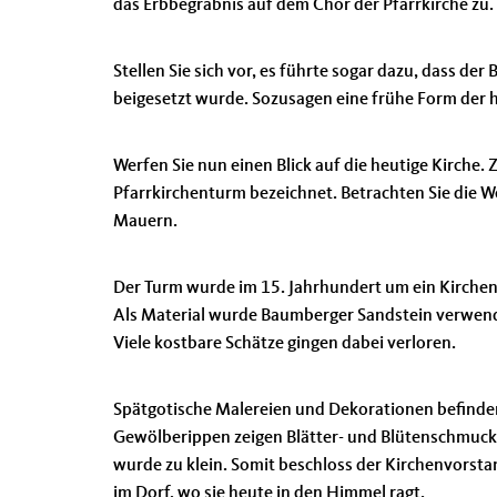
das Erbbegräbnis auf dem Chor der Pfarrkirche zu.
Stellen Sie sich vor, es führte sogar dazu, dass de
beigesetzt wurde. Sozusagen eine frühe Form der
Werfen Sie nun einen Blick auf die heutige Kirche.
Pfarrkirchenturm bezeichnet. Betrachten Sie die We
Mauern.
Der Turm wurde im 15. Jahrhundert um ein Kirchensc
Als Material wurde Baumberger Sandstein verwende
Viele kostbare Schätze gingen dabei verloren.
Spätgotische Malereien und Dekorationen befinden
Gewölberippen zeigen Blätter- und Blütenschmuck.
wurde zu klein. Somit beschloss der Kirchenvorstan
im Dorf, wo sie heute in den Himmel ragt.