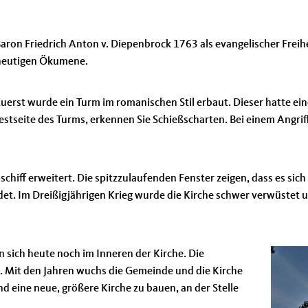
r Baron Friedrich Anton v. Diepenbrock 1763 als evangelischer Freih
 heutigen Ökumene.
 Zuerst wurde ein Turm im romanischen Stil erbaut. Dieser hatte ei
stseite des Turms, erkennen Sie Schießscharten. Bei einem Angriff
hiff erweitert. Die spitzzulaufenden Fenster zeigen, dass es sich
t. Im Dreißigjährigen Krieg wurde die Kirche schwer verwüstet 
 sich heute noch im Inneren der Kirche. Die
 Mit den Jahren wuchs die Gemeinde und die Kirche
d eine neue, größere Kirche zu bauen, an der Stelle