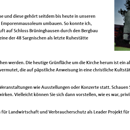
e und diese gehört seitdem bis heute in unseren
e mit Emporenmausoleum umbauen. So konnte ich,
uft auf Schloss Brüninghausen durch den Bergbau
ine der 48 Sargnischen als letzte Ruhestätte
chen werden. Die heutige Grünfläche um die Kirche herum ist ein 
e vermutet, die auf päpstliche Anweisung in eine christliche Kults
 Veranstaltungen wie Ausstellungen oder Konzerte statt. Schauen S
ken. Vielleicht können Sie sich dann vorstellen, wie es war, privile
ür Landwirtschaft und Verbraucherschutz als Leader Projekt für