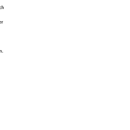
ch
er
n.