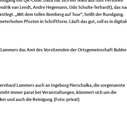
frundgang mit QR-Code. Dazu hat sich ein Team aus fünf Personen
endrik van Lendt, Andre Hegemann, Udo Schulte-Terhardt), das na
estlegt. „Mit dem tollen Bomberg auf Tour", heißt der Rundgang.
erhohen Pfosten in Schriftform. Läuft das gut, soll es in digital
d Lammers das Amt des Vorsitzenden der Ortsgemeinschaft Bulder
ernhard Lammers auch an Ingeborg Pierschalka, die sorgenannte
e steht immer parat bei Veranstaltungen, kümmert sich um die
er und auch die Reinigung. (Foto: privat)