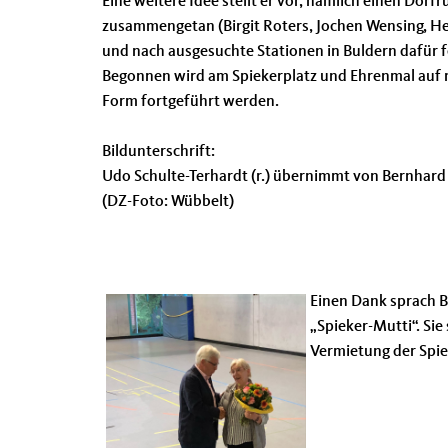
Eine weitere Idee stellt er vor, nämlich einen Dor
zusammengetan (Birgit Roters, Jochen Wensing, H
und nach ausgesuchte Stationen in Buldern dafür f
Begonnen wird am Spiekerplatz und Ehrenmal auf met
Form fortgeführt werden.
Bildunterschrift:
Udo Schulte-Terhardt (r.) übernimmt von Bernhar
(DZ-Foto: Wübbelt)
Einen Dank sprach B
„Spieker-Mutti“. Si
Vermietung der Spiek